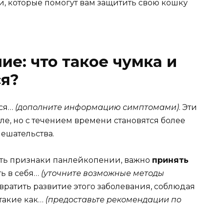
, которые помогут вам защитить свою кошку
е: что такое чумка и
ся?
ся…
(дополните информацию симптомами)
. Эти
ле, но с течением времени становятся более
ешательства.
ять признаки панлейкопении, важно
принять
ть в себя…
(уточните возможные методы
вратить развитие этого заболевания, соблюдая
 такие как…
(предоставьте рекомендации по