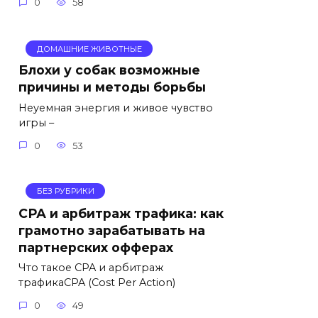
0
58
ДОМАШНИЕ ЖИВОТНЫЕ
Блохи у собак возможные
причины и методы борьбы
Неуемная энергия и живое чувство
игры –
0
53
БЕЗ РУБРИКИ
СРА и арбитраж трафика: как
грамотно зарабатывать на
партнерских офферах
Что такое CPA и арбитраж
трафикаCPA (Cost Per Action)
0
49