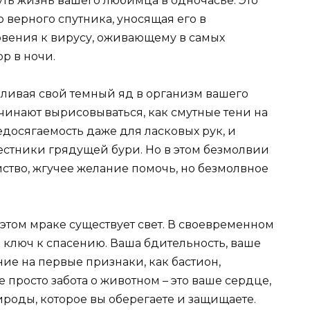
уть жизнь вашего любимца в одночасье. Это
 верного спутника, уносящая его в
новения к вирусу, оживающему в самых
р в ночи.
оливая свой темный яд в организм вашего
чинают вырисовываться, как смутные тени на
едосягаемость даже для ласковых рук, и
естники грядущей бури. Но в этом безмолвии
ство, жгучее желание помочь, но безмолвное
 этом мраке существует свет. В своевременном
 ключ к спасению. Ваша бдительность, ваше
е на первые признаки, как бастион,
просто забота о животном – это ваше сердце,
роды, которое вы оберегаете и защищаете.