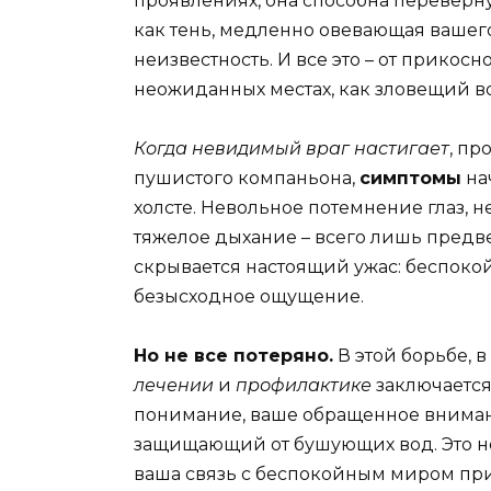
проявлениях, она способна переверн
как тень, медленно овевающая вашего
неизвестность. И все это – от прикос
неожиданных местах, как зловещий во
Когда невидимый враг настигает
, пр
пушистого компаньона,
симптомы
на
холсте. Невольное потемнение глаз, н
тяжелое дыхание – всего лишь предв
скрывается настоящий ужас: беспокой
безысходное ощущение.
Но не все потеряно.
В этой борьбе, в
лечении
и
профилактике
заключается
понимание, ваше обращенное внимани
защищающий от бушующих вод. Это не 
ваша связь с беспокойным миром при