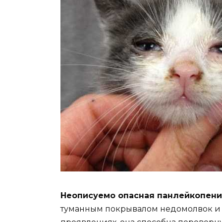
Неописуемо опасная панлейкопен
туманным покрывалом недомолвок и ст