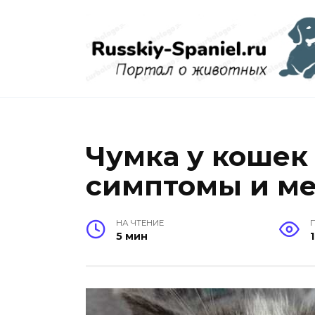
Перейти
к
содержанию
Чумка у кошек 
симптомы и м
НА ЧТЕНИЕ
5 мин