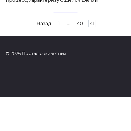
процесс, характеризующийся целым
Пагинация
Назад
1
…
40
41
записей
© 2026 Портал о животных